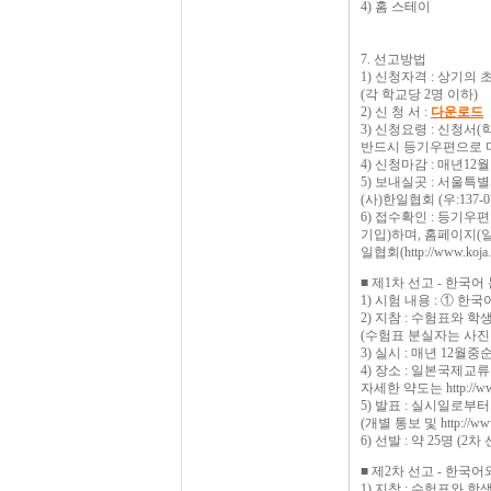
4) 홈 스테이
7. 선고방법
1) 신청자격 : 상기
(각 학교당 2명 이하)
2) 신 청 서 :
다운로드
3) 신청요령 : 신청
반드시 등기우편으로 
4) 신청마감 : 매년12
5) 보내실곳 : 서울특별
(사)한일협회 (우:137-0
6) 접수확인 : 등기우
기입)하며, 홈페이지(일본국
일협회(http://www.ko
■ 제1차 선고 - 한국어
1) 시험 내용 : ① 한국어
2) 지참 : 수험표와 
(수험표 분실자는 사진 
3) 실시 : 매년 12
4) 장소 : 일본국제교
자세한 약도는 http://www
5) 발표 : 실시일로부터
(개별 통보 및 http://www.
6) 선발 : 약 25명 (2
■ 제2차 선고 - 한국
1) 지참 : 수험표와 