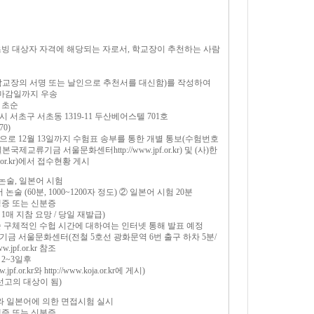
의 초빙 대상자 자격에 해당되는 자로서, 학교장이 추천하는 사람
서(학교장의 서명 또는 날인으로 추천서를 대신함)를 작성하여
마감일까지 우송
월 초순
시 서초구 서초동 1319-11 두산베어스텔 701호
70)
편으로 12월 13일까지 수험표 송부를 통한 개별 통보(수험번호
제교류기금 서울문화센터http://www.jpf.or.kr) 및 (사)한
ja.or.kr)에서 접수현황 게시
 논술, 일본어 시험
 논술 (60분, 1000~1200자 정도) ② 일본어 시험 20분
학생증 또는 신분증
1매 지참 요망 / 당일 재발급)
월중순 구체적인 수헙 시간에 대하여는 인터넷 통해 발표 예정
류기금 서울문화센터(전철 5호선 광화문역 6번 출구 하차 5분/
.jpf.or.kr 참조
 2~3일후
jpf.or.kr와 http://www.koja.or.kr에 게시)
차 선고의 대상이 됨)
어와 일본어에 의한 면접시험 실시
학생증 또는 신분증