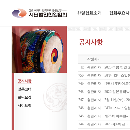
한일협회소개
협회주요사업
작성자
총관리자
2026 여름 한일 
750
총관리자
BJT비즈니스일
749
총관리자
[안내] 홋카이
공지사항
748
총관리자
2026 일본유학박람
질문코너
747
총관리자
7월 11일(토) -
회원모집
746
총관리자
BJT비즈니스일
사이트맵
745
총관리자
제26회 이수현
744
총관리자
2026 제4회 전