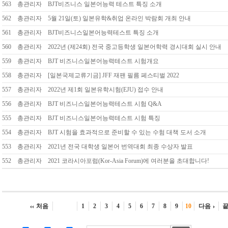
563
총관리자
BJT비즈니스 일본어능력 테스트 특징 소개
562
총관리자
5월 21일(토) 일본유학&취업 온라인 박람회 개최 안내
561
총관리자
BJT비즈니스일본어능력테스트 특징 소개
560
총관리자
2022년 (제24회) 전국 중고등학생 일본어학력 경시대회 실시 안내
559
총관리자
BJT 비즈니스일본어능력테스트 시험개요
558
총관리자
[일본국제교류기금] JFF 재팬 필름 페스티벌 2022
557
총관리자
2022년 제1회 일본유학시험(EJU) 접수 안내
556
총관리자
BJT 비즈니스일본어능력테스트 시험 Q&A
555
총관리자
BJT 비즈니스일본어능력테스트 시험 특징
554
총관리자
BJT 시험을 효과적으로 준비할 수 있는 수험 대책 도서 소개
553
총관리자
2021년 전국 대학생 일본어 번역대회 최종 수상자 발표
552
총관리자
2021 코라시아포럼(Kor-Asia Forum)에 여러분을 초대합니다!
처음
1
2
3
4
5
6
7
8
9
10
다음