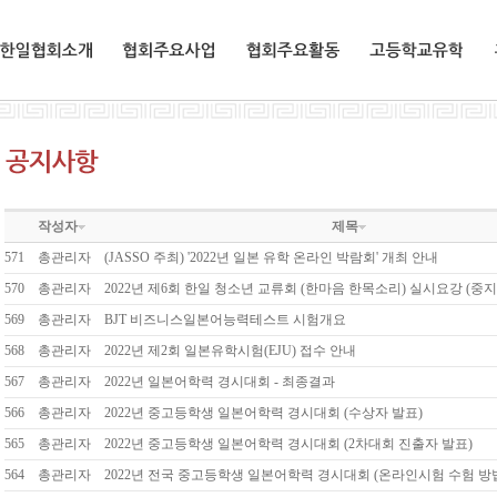
한일협회소개
협회주요사업
협회주요활동
교환유학생
작성자
제목
571
총관리자
(JASSO 주최) '2022년 일본 유학 온라인 박람회' 개최 안내
570
총관리자
2022년 제6회 한일 청소년 교류회 (한마음 한목소리) 실시요강 (중지
569
총관리자
BJT 비즈니스일본어능력테스트 시험개요
568
총관리자
2022년 제2회 일본유학시험(EJU) 접수 안내
567
총관리자
2022년 일본어학력 경시대회 - 최종결과
566
총관리자
2022년 중고등학생 일본어학력 경시대회 (수상자 발표)
565
총관리자
2022년 중고등학생 일본어학력 경시대회 (2차대회 진출자 발표)
564
총관리자
2022년 전국 중고등학생 일본어학력 경시대회 (온라인시험 수험 방