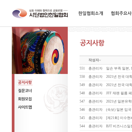
한일협회소개
협회주요사업
작성자
551
총관리자
일손 부족 일본,
550
총관리자
2021년 전국 
549
총관리자
2021년 전국 
공지사항
548
총관리자
JFF 재팬 필름 페
질문코너
547
총관리자
2021년 일본유
회원모집
546
총관리자
(속보) 일본 입국
사이트맵
545
총관리자
[제21회] 이
544
총관리자
BJT 비즈니스