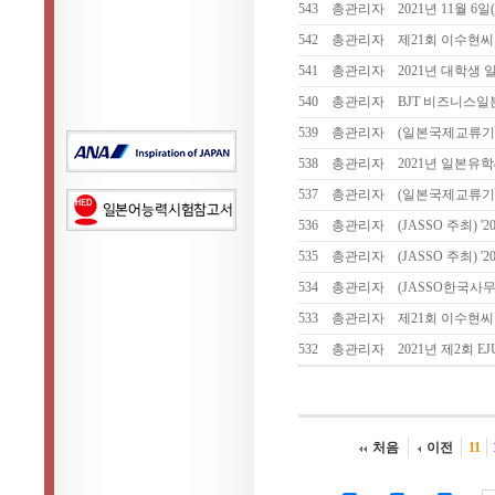
543
총관리자
2021년 11월 
542
총관리자
제21회 이수현씨
541
총관리자
2021년 대학생
540
총관리자
BJT 비즈니스
539
총관리자
(일본국제교류기금
538
총관리자
2021년 일본유
537
총관리자
(일본국제교류기
536
총관리자
(JASSO 주최) 
535
총관리자
(JASSO 주최) 
534
총관리자
(JASSO한국사
533
총관리자
제21회 이수현
532
총관리자
2021년 제2회 E
처음
이전
11