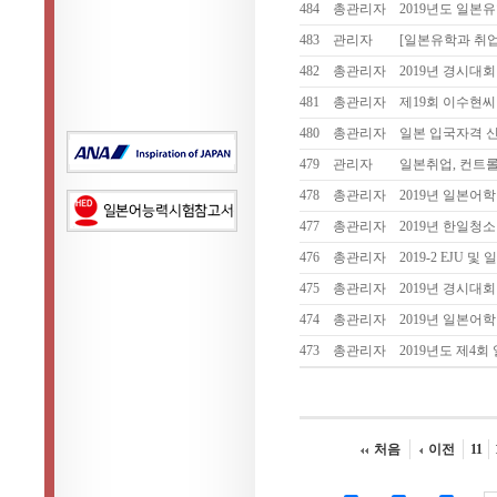
484
총관리자
2019년도 일본
483
관리자
[일본유학과 취
482
총관리자
2019년 경시대
481
총관리자
제19회 이수현
480
총관리자
일본 입국자격 신
479
관리자
일본취업, 컨트롤
478
총관리자
2019년 일본어
477
총관리자
2019년 한일
476
총관리자
2019-2 EJU 
475
총관리자
2019년 경시대회
474
총관리자
2019년 일본어
473
총관리자
2019년도 제4
처음
이전
11