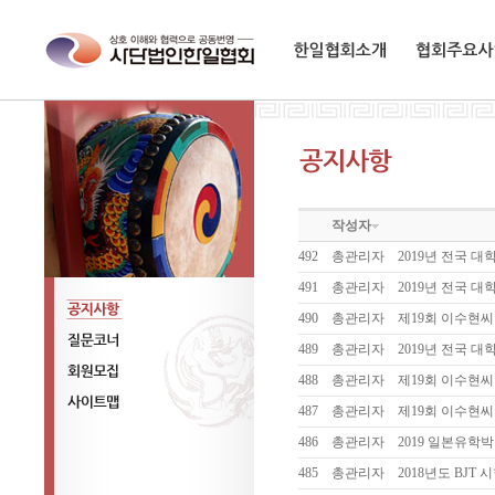
한일협회소개
협회주요사업
작성자
492
총관리자
2019년 전국 
491
총관리자
2019년 전국 
490
총관리자
제19회 이수현
공지사항
489
총관리자
2019년 전국 
질문코너
488
총관리자
제19회 이수현씨
회원모집
487
총관리자
제19회 이수현
사이트맵
486
총관리자
2019 일본유학
485
총관리자
2018년도 BJT