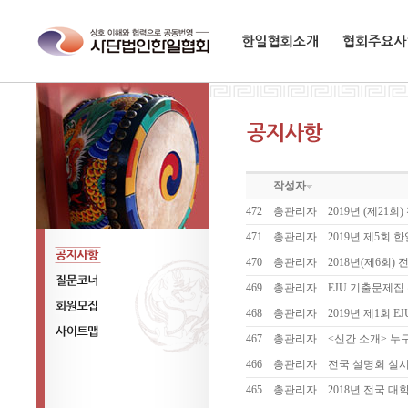
한일협회소개
협회주요사업
작성자
472
총관리자
2019년 (제2
471
총관리자
2019년 제5회
470
총관리자
2018년(제6회
공지사항
469
총관리자
EJU 기출문제집
질문코너
468
총관리자
2019년 제1회 
회원모집
467
총관리자
<신간 소개> 
사이트맵
466
총관리자
전국 설명회 실시
465
총관리자
2018년 전국 