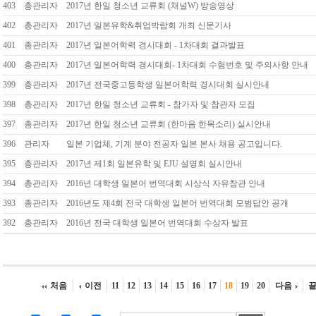
403
총관리자
2017년 한일 청소년 교류회 (채널W) 방송영상
402
총관리자
2017년 일본유학&취업박람회 개최 신문기사
401
총관리자
2017년 일본어학력 경시대회 - 1차대회 결과발표
400
총관리자
2017년 일본어학력 경시대회- 1차대회 수험번호 및 주의사항 안내
399
총관리자
2017년 전국중고등학생 일본어학력 경시대회 실시안내
398
총관리자
2017년 한일 청소년 교류회 - 참가자 및 참관자 모집
397
총관리자
2017년 한일 청소년 교류회 (한마음 한목소리) 실시안내
396
관리자
일본 기업체, 기계 분야 전공자 일본 본사 채용 공고입니다.
395
총관리자
2017년 제1회 일본유학 및 EJU 설명회 실시안내
394
총관리자
2016년 대학생 일본어 번역대회 시상식 자유참관 안내
393
총관리자
2016년도 제4회 전국 대학생 일본어 번역대회 모범답안 공개
392
총관리자
2016년 전국 대학생 일본어 번역대회 수상자 발표
처음
이전
11
12
13
14
15
16
17
18
19
20
다음