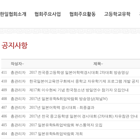
한일협회소개
협회주요사업
협회주요활동
교환유학생
작성자
제목
411
총관리자
2017 전국중고등학생 일본어학력경시대회 2차대회 방송영상
410
총관리자
한국일본어교육연구회에서 중학교 자유학기제 프로그램 개발 공지
409
총관리자
제17회 이수현씨 기념 한국청소년 방일연수 참가자 모집안내
408
총관리자
2017년 일본유학&취업박람회 방송영상(채널W)
407
총관리자
2017년 일본어학력 경시대회 - 최종결과
406
총관리자
2017년 전국 중고등학생 일본어 경시대회 (2차대회) 자유참관 안내
405
총관리자
2017 일본유학&취업박람회 부스통역자 모집
404
총관리자
2017 일본유학&취업박람회 개최