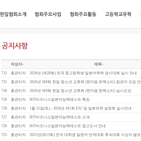
한일협회소개
협회주요사업
협회주요활동
교환유학생
작성자
제목
732
총관리자
2026년 (제28회) 전국 중고등학생 일본어학력 경시대회 실시 안내
731
총관리자
2026년 제9회 한일 청소년 교류회 (한마음 한목소리) 참관자 모집 
730
총관리자
2026년 제9회 한일 청소년 교류회 (한마음 한목소리) 실시요강
729
총관리자
BJT비즈니스일본어능력테스트 특징
728
총관리자
1월 31일(토) - 2026년 제1회 EJU 및 일본유학 설명회 실시안내
727
총관리자
BJT비즈니스일본어능력테스트 소개
726
총관리자
BJT비즈니스일본어능력테스트 참고도서 안내
725
총관리자
2025년(제13회) 전국 대학생 일본어 번역대회 후속대회 수상자 발표