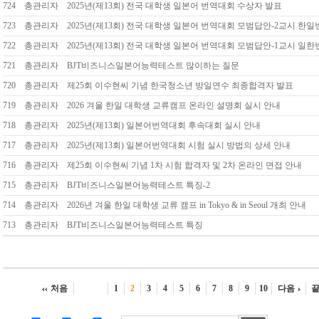
724
총관리자
2025년(제13회) 전국 대학생 일본어 번역대회 수상자 발표
723
총관리자
2025년(제13회) 전국 대학생 일본어 번역대회 모범답안-2교시 한일
722
총관리자
2025년(제13회) 전국 대학생 일본어 번역대회 모범답안-1교시 일한
721
총관리자
BJT비즈니스일본어능력테스트 많이하는 질문
720
총관리자
제25회 이수현씨 기념 한국청소년 방일연수 최종합격자 발표
719
총관리자
2026 겨울 한일 대학생 교류캠프 온라인 설명회 실시 안내
718
총관리자
2025년(제13회) 일본어번역대회 후속대회 실시 안내
717
총관리자
2025년(제13회) 일본어번역대회 시험 실시 방법의 상세 안내
716
총관리자
제25회 이수현씨 기념 1차 시험 합격자 및 2차 온라인 면접 안내
715
총관리자
BJT비즈니스일본어능력테스트 특징-2
714
총관리자
2026년 겨울 한일 대학생 교류 캠프 in Tokyo & in Seoul 개최 안내
713
총관리자
BJT비즈니스일본어능력테스트 특징
처음
1
2
3
4
5
6
7
8
9
10
다음