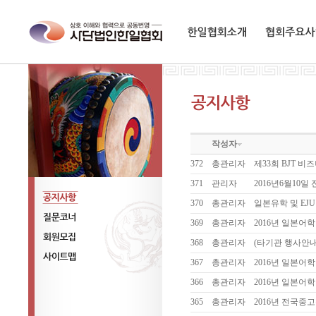
한일협회소개
협회주요사업
작성자
372
총관리자
제33회 BJT 
371
관리자
2016년6월10
370
총관리자
일본유학 및 EJ
공지사항
369
총관리자
2016년 일본어
질문코너
368
총관리자
(타기관 행사안내) 
회원모집
367
총관리자
2016년 일본어
사이트맵
366
총관리자
2016년 일본어
365
총관리자
2016년 전국