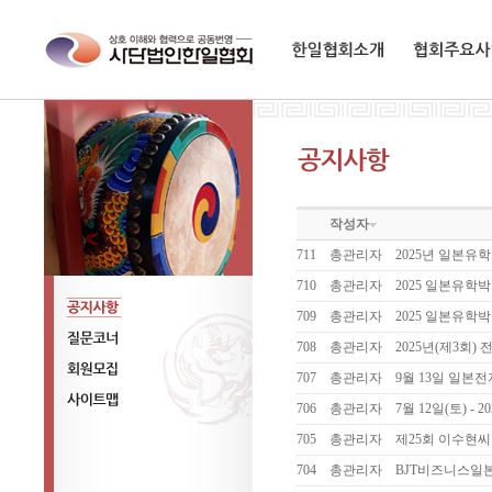
한일협회소개
협회주요사업
작성자
711
총관리자
2025년 일본유
710
총관리자
2025 일본유학박람
709
총관리자
2025 일본유학
공지사항
708
총관리자
2025년(제3회
질문코너
707
총관리자
9월 13일 일본
회원모집
706
총관리자
7월 12일(토) -
사이트맵
705
총관리자
제25회 이수현
704
총관리자
BJT비즈니스일