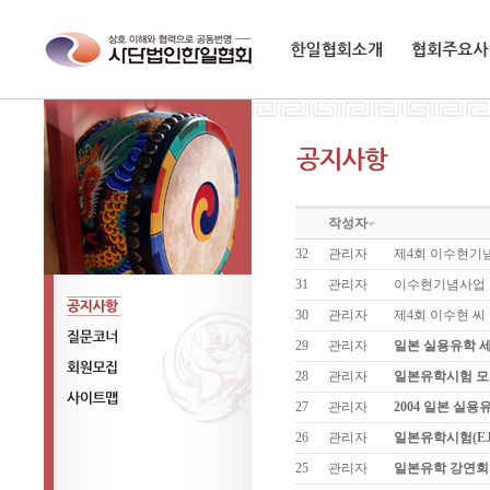
한일협회소개
협회주요사업
작성자
32
관리자
제4회 이수현기
31
관리자
이수현기념사업
30
관리자
제4회 이수현 씨
공지사항
29
관리자
일본 실용유학 
질문코너
28
관리자
일본유학시험 모
회원모집
27
관리자
2004 일본 실
사이트맵
26
관리자
일본유학시험(EJ
25
관리자
일본유학 강연회