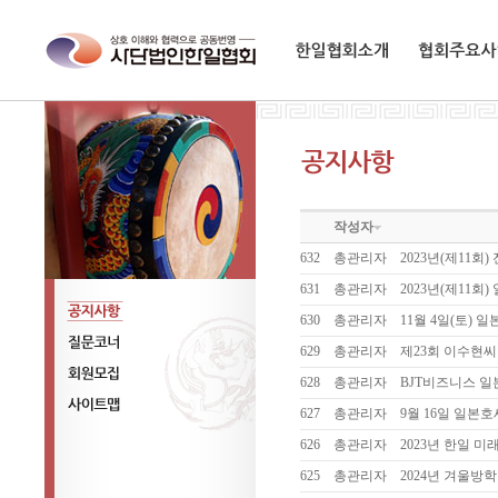
한일협회소개
협회주요사업
작성자
632
총관리자
2023년(제11
631
총관리자
2023년(제11
630
총관리자
11월 4일(토)
공지사항
629
총관리자
제23회 이수현씨
질문코너
628
총관리자
BJT비즈니스 일
회원모집
627
총관리자
9월 16일 일
사이트맵
626
총관리자
2023년 한일 
625
총관리자
2024년 겨울방