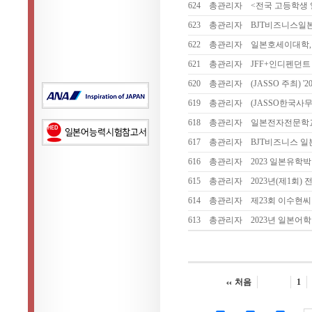
624
총관리자
<전국 고등학생 일
623
총관리자
BJT비즈니스일
622
총관리자
일본호세이대학,
621
총관리자
JFF+인디펜던트 
620
총관리자
(JASSO 주최) 
619
총관리자
(JASSO한국사무
618
총관리자
일본전자전문학교
617
총관리자
BJT비즈니스 일
616
총관리자
2023 일본유학박람
615
총관리자
2023년(제1회
614
총관리자
제23회 이수현
613
총관리자
2023년 일본어
처음
1