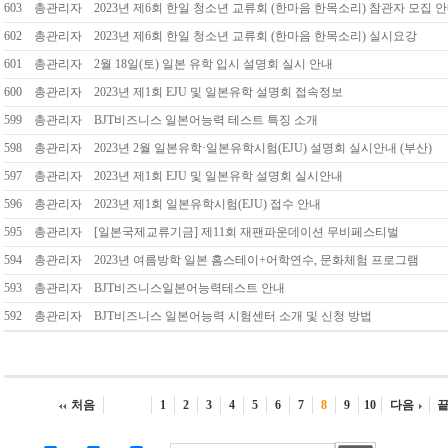
603
총관리자
2023년 제6회 한일 청소년 교류회 (한마음 한목소리) 참관자 모집 
602
총관리자
2023년 제6회 한일 청소년 교류회 (한마음 한목소리) 실시요강
601
총관리자
2월 18일(토) 일본 유학 입시 설명회 실시 안내
600
총관리자
2023년 제1회 EJU 및 일본유학 설명회 접속정보
599
총관리자
BJT비즈니스 일본어능력 테스트 특징 소개
598
총관리자
2023년 2월 일본유학·일본유학시험(EJU) 설명회 실시안내 (부산)
597
총관리자
2023년 제1회 EJU 및 일본유학 설명회 실시안내
596
총관리자
2023년 제1회 일본유학시험(EJU) 접수 안내
595
총관리자
[일본국제교류기금] 제11회 재팬파운데이션 무비페스티벌
594
총관리자
2023년 여름방학 일본 홈스테이+어학연수, 문화체험 프로그램
593
총관리자
BJT비즈니스일본어능력테스트 안내
592
총관리자
BJT비즈니스 일본어능력 시험센터 소개 및 신청 방법
처음
1
2
3
4
5
6
7
8
9
10
다음