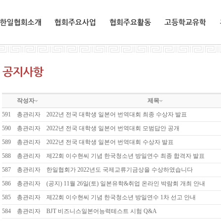
한일협회소개
협회주요사업
협회주요활동
교환유학생
작성자
제목
591
총관리자
2022년 전국 대학생 일본어 번역대회 최종 수상자 발표
590
총관리자
2022년 전국 대학생 일본어 번역대회 모범답안 공개
589
총관리자
2022년 전국 대학생 일본어 번역대회 수상자 발표
588
총관리자
제22회 이수현씨 기념 한국청소년 방일연수 최종 합격자 발표
587
총관리자
한일협회가 2022년도 국제교류기금상을 수상하였습니다
586
총관리자
(공지) 11월 26일(토) 일본유학&취업 온라인 박람회 개최 안내
585
총관리자
제22회 이수현씨 기념 한국청소년 방일연수 1차 선고 안내
584
총관리자
BJT 비즈니스일본어능력테스트 시험 Q&A