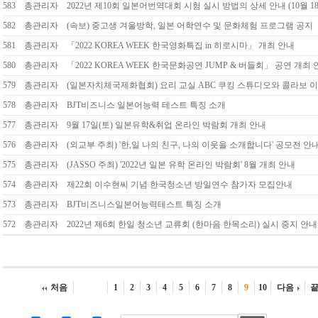
583
총관리자
2022년 제10회 일본어번역대회 시험 실시 방법의 상세 안내 (10월 1
582
총관리자
(속보) 중고생 겨울방학, 일본 어학연수 및 문화체험 프로그램 공지
581
총관리자
「2022 KOREA WEEK 한국영화특집 in 히로시마」 개최 안내
580
총관리자
「2022 KOREA WEEK 한국문화공연 JUMP & 버들회」 공연 개최
579
총관리자
(일본자치체국제화협회) 요리 교실 ABC 쿠킹 스튜디오와 콜라보 
578
총관리자
BJT비즈니스 일본어능력 테스트 특징 소개
577
총관리자
9월 17일(토) 일본유학&취업 온라인 박람회 개최 안내
576
총관리자
(외교부 주최) '한,일 나의 친구, 나의 이웃을 소개합니다' 공모전 안
575
총관리자
(JASSO 주최) '2022년 일본 유학 온라인 박람회' 8월 개최 안내
574
총관리자
제22회 이수현씨 기념 한국청소년 방일연수 참가자 모집안내
573
총관리자
BJT비즈니스일본어능력테스트 특징 소개
572
총관리자
2022년 제6회 한일 청소년 교류회 (한마음 한목소리) 실시 중지 안내
처음
1
2
3
4
5
6
7
8
9
10
다음