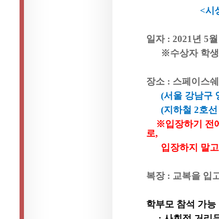
<
시
일자
: 2021
년
5
월
※수상자 학
장소
:
스페이스쉐
(
서울 강남구
(
지하철
2
호선
※입장하기 전
로
,
입장하지 말고
복장
:
교복을 입
학부모
참석 가능
:
사회적 거리