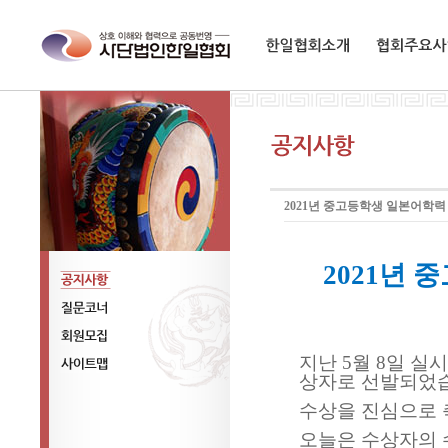
한일협회소개
협회주요사업
2021년 중고등학생 일본어학력
2021
년 
공지사항
질문코너
지난
5
월
8
일 실
회원모집
상자로 선발되었
사이트맵
수상을 진심으로
오늘은 수상자의