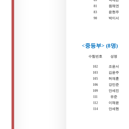
69
박재은
81
원채연
83
윤현주
90
박이서
<중등부> (8명)
수험번호
성명
102
조윤서
103
김윤주
105
허재훈
106
강민준
109
안세진
111
유준
112
이채윤
114
안세현