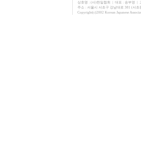
상호명 : (사)한일협회 | 대표 : 송부영 | 고유
주소 : 서울시 서초구 강남대로 381 (서초동 131
Copyright(c)2002 Korean Japanese Associa