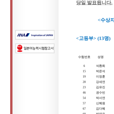
당일
발표됩니다
.
<
수상자
<
고등부
> (13
명
)
수험번호
성명
6
석환희
15
박준석
19
이정훈
20
강세연
23
김유진
46
권수빈
54
박서연
57
신혜원
67
김다혜