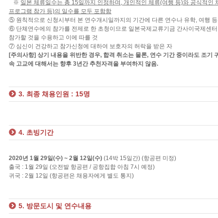
※
일본 체류일수는 총 15일까지 인정하며, 개인적인 체류(여행 등)와 공식적인
프로그램 참가 등)의 일수를 모두 포함함
⑤ 원칙적으로 신청시부터 본 연수개시일까지의 기간에 다른 연수나 유학, 여행 등
⑥ 단체연수에의 참가를 전제로 한 초청이므로 일본국제교류기금 간사이국제센터의
참가할 것을 수용하고 이에 따를 것
⑦ 심신이 건강하고 참가신청에 대하여 보호자의 허락을 받은 자
[주의사항] 상기 내용을 위반한 경우, 합격 취소는 물론, 연수 기간 중이라도 조기 
속 고교에 대해서는 향후 3년간 추천자격을 부여하지 않음.
3. 최종 채용인원 : 15명
4. 초빙기간
2020년 1월 29일(수) ~ 2월 12일(수)
(14박 15일간) (항공편 미정)
출국 : 1월 29일 (오전발 항공편 / 공항집합 아침 7시 예정)
귀국 : 2월 12일 (항공편은 채용자에게 별도 통지)
5. 방문도시 및 연수내용