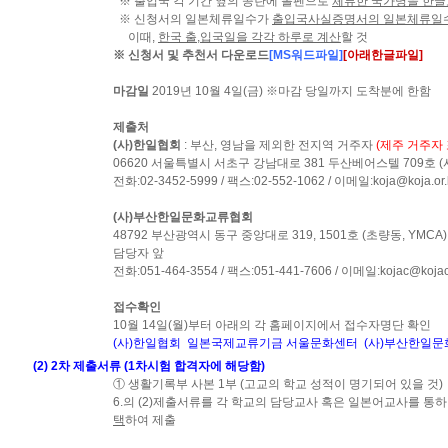
※ 출입국 각 기간 옆의 공란에 볼펜으로
체류한 국가명을 한글
※ 신청서의 일본체류일수가
출입국사실증명서의 일본체류일수
이때,
한국 출,입국일을 각각 하루로 계산
할 것
※ 신청서 및 추천서 다운로드
[MS워드파일]
[아래한글파일]
마감일
2019년 10월 4일(금) ※마감 당일까지 도착분에 한함
제출처
(사)한일협회
: 부산, 영남을 제외한 전지역 거주자
(제주 거주자 
06620 서울특별시 서초구 강남대로 381 두산베어스텔 709호
전화:02-3452-5999 / 팩스:02-552-1062 / 이메일:koja@koja.or.
(사)부산한일문화교류협회
48792 부산광역시 동구 중앙대로 319, 1501호 (초량동, Y
담당자 앞
전화:051-464-3554 / 팩스:051-441-7606 / 이메일:kojac@kojac.
접수확인
10월 14일(월)부터 아래의 각 홈페이지에서 접수자명단 확인
(사)한일협회
일본국제교류기금 서울문화센터
(사)부산한일
(2) 2차 제출서류 (1차시험 합격자에 해당함)
① 생활기록부 사본 1부 (고교의 학교 성적이 명기되어 있을 것)
6.의 (2)제출서류를 각 학교의 담당교사 혹은 일본어교사를 통
택
하여 제출