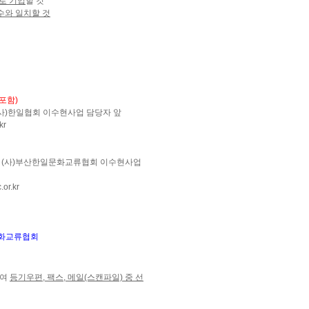
로 기입
할 것
와 일치할 것
포함)
 (사)한일협회 이수현사업 담당자 앞
kr
MCA) (사)부산한일문화교류협회 이수현사업
or.kr
문화교류협회
하여
등기우편, 팩스, 메일(스캔파일) 중 선