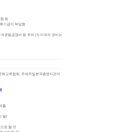
보험 등
기금이 부담함.
여권발급경비 등 위의 (3) 이외의 경비는
한일문화교류협회, 주제주일본국총영사관의
것
 제출
 필)
간
으로 할 것