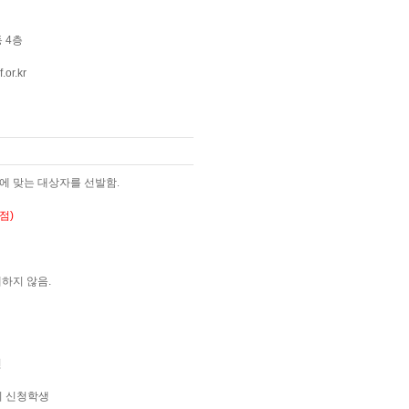
 4층
or.kr
에 맞는 대상자를 선발함.
점)
지 않음.
인
의 신청학생