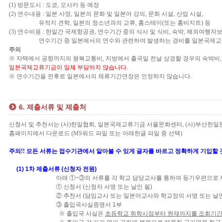
(1) 방문도시 : 도쿄, 오사카 등 예정
(2) 연수내용 : 일본 사정, 일본의 문화 및 일본어 강의, 문화 시설, 산업 시설,
유적지 견학, 일본의 청소년과의 교류, 홈스테이(또는 홈비지트) 등
(3) 연수비용 : 한일간 국제항공권, 연수기간 중의 식사 및 식비, 숙박, 해외여행자
연수기간 중 일본에서의 연수와 관련하여 발생하는 경비를 일본국제교류
주의
※ 자택에서 공항까지의 왕복교통비, 지방에서 출국일 전날 상경할 경우의 숙박비, 
일본국제교류기금이 일체 부담하지 않습니다.
※ 연수기간을 전후로 일본에서의 체류기간연장은 인정하지 않습니다.
6. 제출서류 및 제출처
신청서 및 추천서는 (사)한일협회, 일본국제교류기금 서울문화센터, (사)부산
홈페이지에서 다운로드 (MS워드 파일 또는 아래한글 파일 중 선택)
주의!! 모든 서류는 접수기관에서 알아볼 수 있게 글자를 바르고 정확하게 기입할 
(1) 1차 제출서류 (신청자 전원)
아래 ①~③의 서류를 각 학교 담당교사를 통하여 등기우편으로
① 신청서 (신청자 서명 또는 날인 필)
② 추천서 (담임교사 또는 일본어교사와 학교장의 서명 또는 날인
③ 출입국사실증명서 1부
※ 출입국 사실은
초등학교 취학시점부터 현재까지를 조회기