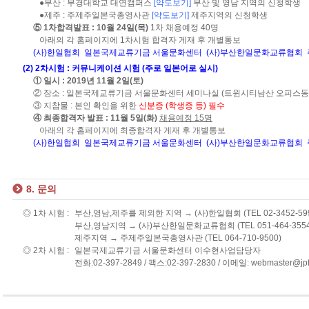
●부산 : 부경대학교 대연캠퍼스
[약도보기]
부산 및 영남 지역의 신청학생
●제주 : 주제주일본국총영사관
[약도보기]
제주지역의 신청학생
⑤ 1차합격발표 : 10월 24일(목)
1차 채용예정 40명
아래의 각 홈페이지에 1차시험 합격자 게재 후 개별통보
(사)한일협회
일본국제교류기금 서울문화센터
(사)부산한일문화교류협회
(2) 2차시험 : 커뮤니케이션 시험 (주로 일본어로 실시)
① 일시 : 2019년 11월 2일(토)
② 장소 : 일본국제교류기금 서울문화센터 세미나실 (트윈시티남산 오피스동 
③ 지참물 : 본인 확인을 위한
신분증 (학생증 등) 필수
④ 최종합격자 발표 : 11월 5일(화)
채용예정 15명
아래의 각 홈페이지에 최종합격자 게재 후 개별통보
(사)한일협회
일본국제교류기금 서울문화센터
(사)부산한일문화교류협회
8. 문의
◎ 1차 시험 :
부산,영남,제주를 제외한 지역 → (사)한일협회 (TEL 02-3452-59
부산,영남지역 → (사)부산한일문화교류협회 (TEL 051-464-3554
제주지역 → 주제주일본국총영사관 (TEL 064-710-9500)
◎ 2차 시험 :
일본국제교류기금 서울문화센터 이수현사업담당자
전화:02-397-2849 / 팩스:02-397-2830 / 이메일: webmaster@jpf.