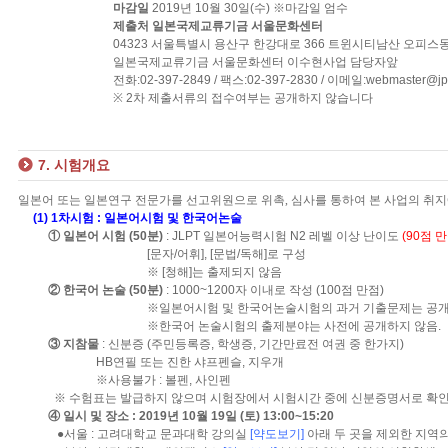
마감일
2019년 10월 30일(수) ※마감일 엄수
제출처
일본국제교류기금 서울문화센터
04323 서울특별시 용산구 한강대로 366 트윈시티남산 오피스동
일본국제교류기금 서울문화센터 이수현사업 담당자앞
전화:02-397-2849 / 팩스:02-397-2830 / 이메일:webmaster@jpf.
※ 2차 제출서류의 접수여부는 공개하지 않습니다
7. 시험개요
일본어 또는 일본연구 전문가를 선고위원으로 위촉, 심사를 통하여 본 사업의 취지
(1) 1차시험 : 일본어시험 및 한국어논술
① 일본어 시험 (50분)
: JLPT 일본어능력시험 N2 레벨 이상 난이도
(90점 만
[문자/어휘], [문법/독해]로 구성
※ [청해]는 출제되지 않음
② 한국어 논술 (50분)
: 1000~1200자 이내로 작성 (100점 만점)
※일본어시험 및 한국어논술시험의 과거 기출문제는 공개하
※한국어 논술시험의 출제분야는 사전에 공개하지 않음.
③ 지참물
: 신분증 (주민등록증, 학생증, 기간만료전 여권 중 한가지)
HB연필 또는 진한 샤프펜슬, 지우개
※사용불가 : 볼펜, 사인펜
※ 수험표는 발급하지 않으며 시험장에서 시험시간 중에 신분증명서로 확
④ 일시 및 장소 : 2019년 10월 19일 (토) 13:00~15:20
●서울 : 고려대학교 문과대학 강의실
[약도보기]
아래 두 곳을 제외한 지역