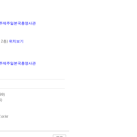
주제주일본국총영사관
2층)
위치보기
주제주일본국총영사관
99)
)
or.kr