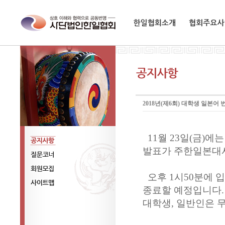
한일협회소개
협회주요사업
2018년(제6회) 대학생 일본
11월 23일(금)
발표가 주한일본대사
공지사항
질문코너
오후 1시50분에 입
회원모집
종료할 예정입니다.
사이트맵
대학생, 일반인은 