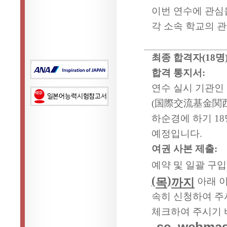
이번 연수에 관심
각 소속 학교의 
최종 합격자
(18
명
합격 통지서
:
연수 실시 기관
(
国際交流基金関
하순경에 하기
18
예정입니다
.
여권 사본 제출
:
예약 및 일괄 구
(
)
목
까지
아래 
속히 신청하여 주
체크하여 주시기
se_webmast