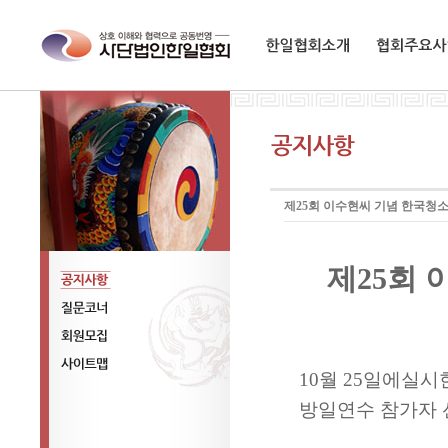
한일협회소개
협회주요사업
제25회 이수현씨 기념 한국청
제
25
회 
공지사항
질문코너
회원모집
10
월
25
일에실시
사이트맵
방일연수 참가자 