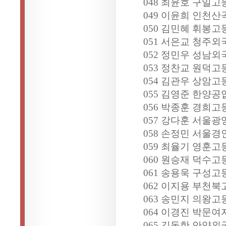
048 최윤호 구일고
049 이윤희 인천산
050 김민혜 휘봉고
051 서은교 청주외
052 정민우 성남외
053 정찬교 원덕고
054 김관우 상암고
055 김영준 한양공
056 박종훈 경희고
057 강다훈 서울광
058 손정민 서울경
059 최율기 영훈고
060 원승재 덕수고
061 송용욱 구성고
062 이지용 부천북
063 송민지 의왕고
064 이경진 박문여
065 김동한 안양외