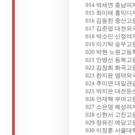
014 박세연 충남여
015 최미래 홍익디
016 김동한 중산고
017 김준엽 대전외
018 박소민 신정
019 이기탁 송우고
020 박현 노원고등
021 안병선 동북고
022 김창회 화곡고
023 한지윤 명덕외
024 추미연 대일관
025 박지은 대전
026 안재혁 부여고
027 소은영 혜성여
028 신현서 고잔고
029 정유진 예당고
030 이정훈 서울