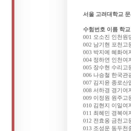
서울 고려대학교 
수험번호 이름 학교
001 오소진 인천원
002 남기현 포천고
003 박지예 혜화여
004 정하연 인천여
005 장수현 수리고
006 나승철 한국관
007 김지윤 종로산
008 서하경 경기여
009 이정원 원주고
010 김현지 이일여
011 최혜민 경복여
012 전효옹 금천고
013 조성운 동두천