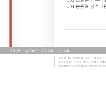
303 조효은 제주애
304 송준혁 남주고
공지사항
질문코너
회원모집
사이트맵
상호명 : (사)한일협회 | 대표 : 송부영 | 고유
주소 : 서울시 서초구 강남대로 381 (서초동 131
Copyright(c)2002 Korean Japanese Associa