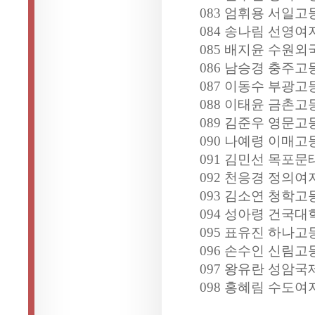
083 엄휘용 서일고
084 송나림 선영여
085 배지윤 수원외
086 남승경 충주고
087 이동수 부광고
088 이태윤 금촌고
089 김준우 영문고
090 나예령 이매고
091 김민선 목포문
092 천응경 정의여
093 김소연 청학고
094 성아령 건국
095 표유진 하나고
096 손수인 신림고
097 왕유란 성암
098 홍혜림 수도여