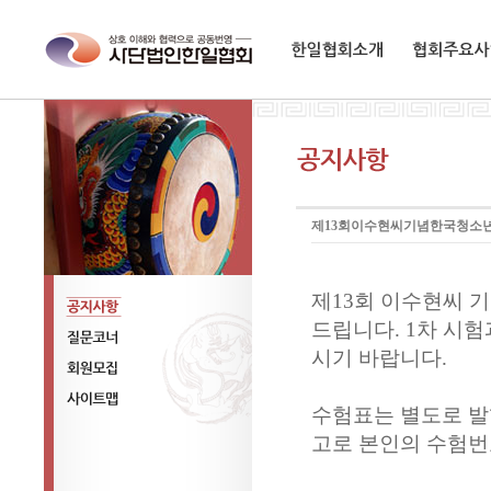
한일협회소개
협회주요사업
제13회이수현씨기념한국청소
제13회 이수현씨 
드립니다. 1차 시
공지사항
시기 바랍니다.
질문코너
회원모집
수험표는 별도로 발
사이트맵
고로 본인의 수험번