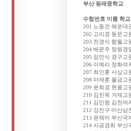
부산 동래중학교
수험번호 이름 학교
201 노동건 해운대
202 고리경 동문고
203 전경식 함월고
204 배문주 창원
205 임민식 경구고
206 이예리 정화여
207 최인훈 사상고
208 마재훈 물금고
209 윤희경 현풍고
210 김진욱 거제고
211 김민령 김천여
212 강진구 마산삼
213 윤채미 부산국
214 사공경희 부