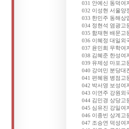
031 안예신 동덕여
032 이성현 서울양
033 한민주 동해상
034 정현석 염광고
035 함재현 배문고
036 이혜정 대일외
037 윤민희 무학여
038 김혜준 한성여
039 유제성 마포고
040 강여민 분당대
041 편혜원 병점고
042 박서영 보성여
043 이연주 강원외
044 김민경 상당고
045 심유진 강일여
046 이종빈 상계고
047 조승연 덕성여