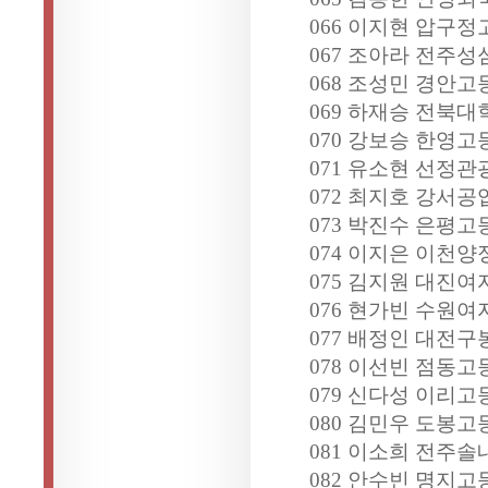
066 이지현 압구정
067 조아라 전주
068 조성민 경안고
069 하재승 전북
070 강보승 한영고
071 유소현 선정관
072 최지호 강서공
073 박진수 은평고
074 이지은 이천
075 김지원 대진여
076 현가빈 수원여
077 배정인 대전구
078 이선빈 점동고
079 신다성 이리고
080 김민우 도봉고
081 이소희 전주솔
082 안수빈 명지고