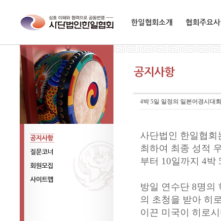
한일협회소개
협회주요사업
4박 5일 일정의 일본어경시대
사단법인 한일협회는
최하여 최종 성적 우
공지사항
부터 10일까지 4박
질문코너
회원모집
방일 연수단 8명의
사이트맵
의 초청을 받아 히
이끈 미국이 히로시