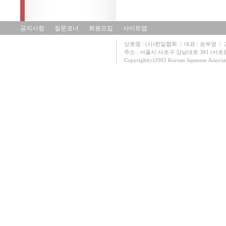
공지사항
질문코너
회원모집
사이트맵
상호명 : (사)한일협회 | 대표 : 송부영 | 고유
주소 : 서울시 서초구 강남대로 381 (서초동 131
Copyright(c)2002 Korean Japanese Associa