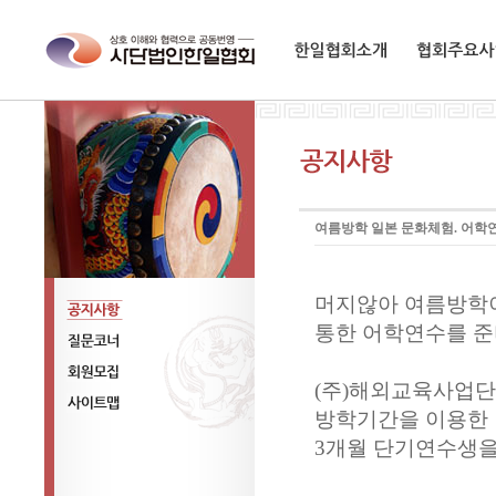
한일협회소개
협회주요사업
여름방학 일본 문화체험. 어학
머지않아 여름방학
통한 어학연수를 준
공지사항
질문코너
(주)해외교육사업
회원모집
방학기간을 이용한 
사이트맵
3개월 단기연수생을