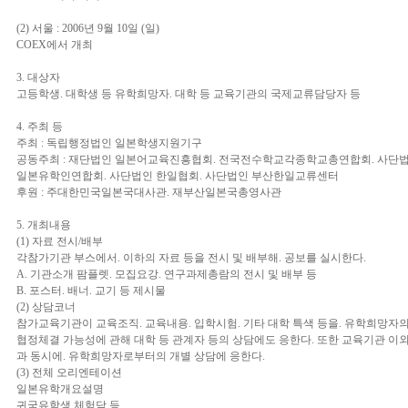
(2) 서울 : 2006년 9월 10일 (일)
COEX에서 개최
3. 대상자
고등학생. 대학생 등 유학희망자. 대학 등 교육기관의 국제교류담당자 등
4. 주최 등
주최 : 독립행정법인 일본학생지원기구
공동주최 : 재단법인 일본어교육진흥협회. 전국전수학교각종학교총연합회. 사단
일본유학인연합회. 사단법인 한일협회. 사단법인 부산한일교류센터
후원 : 주대한민국일본국대사관. 재부산일본국총영사관
5. 개최내용
(1) 자료 전시/배부
각참가기관 부스에서. 이하의 자료 등을 전시 및 배부해. 공보를 실시한다.
A. 기관소개 팜플렛. 모집요강. 연구과제총람의 전시 및 배부 등
B. 포스터. 배너. 교기 등 제시물
(2) 상담코너
참가교육기관이 교육조직. 교육내용. 입학시험. 기타 대학 특색 등을. 유학희망자의
협정체결 가능성에 관해 대학 등 관계자 등의 상담에도 응한다. 또한 교육기관 이
과 동시에. 유학희망자로부터의 개별 상담에 응한다.
(3) 전체 오리엔테이션
일본유학개요설명
귀국유학생 체험담 등