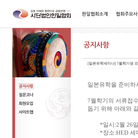
한일협회소개
협회주요사업
[일본유학세미나] 7월학기생 
일본유학을 준비하
공지사항
7월학기의 서류접
질문코너
돕기 위해 아래와 
회원모집
사이트맵
*일시:2월 26일 
*장소:HED 세미나