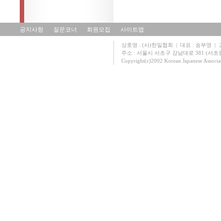
공지사항
질문코너
회원모집
사이트맵
상호명 : (사)한일협회 | 대표 : 송부영 | 고유
주소 : 서울시 서초구 강남대로 381 (서초동 131
Copyright(c)2002 Korean Japanese Associa