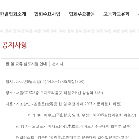
한일협회소개
협회주요사업
협회주요활동
교환유학생
한·일 교류 심포지엄 안내
관리자
일시 : 2005년6월29일(수) 14:00~17:00(개장13:30)
장소 : 서울COEX3층 오디토리움(지하철 2호선 삼성역 하차)
내용 : 기조강연 - 김용운(金容雲.한·일 우정의 해 2005 자문위원회 위원)
........................
히라야마 이쿠오(平山郁夫.일·한 우정의해2005실행위원회 위원장)
내용 :
진 행 자 - 오코노기 마사오(小此木政夫.게이오기주쿠대학 법학부 교수)
내용 :
패널리스트 - 김춘미(金春美.고려대학교 문과대학 일어일문학과 교수)