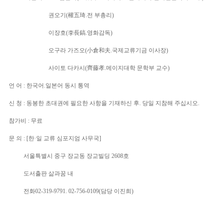
...........................
권오기(權五琦.전 부총리)
...........................
이장호(李長鎬.영화감독)
...........................
오구라 가즈오(小倉和夫.국제교류기금 이사장)
...........................
사이토 다카시(齊藤孝.메이지대학 문학부 교수)
언 어 : 한국어.일본어 동시 통역
신 청 : 동봉한 초대권에 필요한 사항을 기재하신 후. 당일 지참해 주십시오.
참가비 : 무료
문 의 : [한·일 교류 심포지엄 사무국]
..........
서울특별시 중구 장교동 장교빌딩 2608호
..........
도서출판 삶과꿈 내
..........
전화02-319-9791. 02-756-0109(담당 이진희)