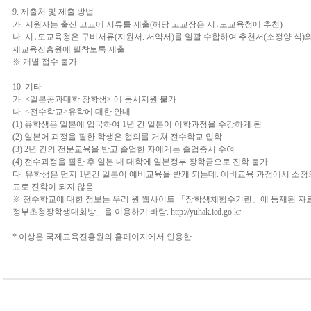
9. 제출처 및 제출 방법
가. 지원자는 출신 고교에 서류를 제출(해당 고교장은 시․도교육청에 추천)
나. 시․도교육청은 구비서류(지원서. 서약서)를 일괄 수합하여 추천서(소정양 식)
제교육진흥원에 필착토록 제출
※ 개별 접수 불가
10. 기타
가. <일본공과대학 장학생> 에 동시지원 불가
나. <전수학교>유학에 대한 안내
(1) 유학생은 일본에 입국하여 1년 간 일본어 어학과정을 수강하게 됨
(2) 일본어 과정을 필한 학생은 협의를 거쳐 전수학교 입학
(3) 2년 간의 전문교육을 받고 졸업한 자에게는 졸업증서 수여
(4) 전수과정을 필한 후 일본 내 대학에 일본정부 장학금으로 진학 불가
다. 유학생은 먼저 1년간 일본어 예비교육을 받게 되는데. 예비교육 과정에서 소정
교로 진학이 되지 않음
※ 전수학교에 대한 정보는 우리 원 웹사이트 「장학생체험수기란」에 등재된 자료
정부초청장학생대화방」을 이용하기 바람. http://yuhak.ied.go.kr
* 이상은 국제교육진흥원의 홈페이지에서 인용한