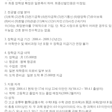
※ 최종 장학생 확정은 일본측이 하며. 최종선발인원은 미정임.
2. 전공별 선발 분야
(1)토목 (2)건축 (3)전기공학 (4)전자공학 (5)전기통신 (6)영양학 (7)유아보육
(8)비서 (9)호텔 (10)관광 (11)복식 (12)디자인 (13)사진 (14)기타
※(14)는 희망분야를 구체적으로 기입. 단. 학교 사정으로 입학이 어려운 경우도 있
※농업. 간호 분야 전수학교는 없음.
3. 장학금 지급 기간 : 2006.4 - 2009.3 (3년간)
※ 어학연수 및 예비과정 1년 포함 ※ 장학금 지급기간 연장 불가
4. 장학금 지급 내역
가. 장학금 : 月 135.000엔
나. 항공료 : 왕복 항공료
다. 수업료 : 면제
라. 일본 재학중의 의료비 일부 보조
마. 도착 준비금 : 일본 도착 후 25.000엔 지급
5. 지원 자격
가. 연령: 2006.4.1 현재 만 17세 이상 22세 미만인 자(‘84.4.2～’89.4.1 출생자)
나. 학력: 고등학교 졸업자 또는 졸업 예정자(2006.2월까지)
다.성적:
① 고교 全學年 數學(공통수학. 수학Ⅰ.Ⅱ등 수학 관련 전과목)과 英語 과목(영어Ⅰ.Ⅱ
이 各各 4.0이상인 자. 두 과목 평균이 4.0 이상이더라도 어느 한 과목이 4.0 미만이
② 수=5. 우=4. 미=3. 양=2. 가=1로 하여 이수단위를 곱해 합산-평균