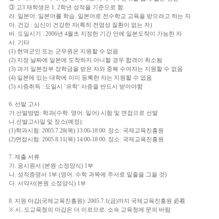
③ 고3 재학생은 1. 2학년 성적을 기준으로 함.
라. 일본어: 일본어를 학습. 일본어로 전수학교 교육을 받으려고 하는 자
마. 건강 : 심신이 건강한 자(특히 전염성 질환이 없는 자)
바. 도일시기 : 2006년 4월초 지정한 기간 안에 일본도착이 가능한 자
사. 기타
(1) 현역군인 또는 군무원은 지원할 수 없음
(2) 지정 날짜에 일본에 도착하지 아니할 경우 합격이 취소됨
(3) 과거 일본정부 장학금을 받은 자와 중복 수여자는 지원할 수 없음
(4) 일본에 있는 대학에 이미 등록한 자는 지원할 수 없음
(5) 사증취득 : 도일시 ‘유학’ 사증을 반드시 받아야함
6. 선발 고사
가.선발방법: 학과(수학. 영어. 일어) 시험 및 면접으로 선발
나.선발고사일 및 장소(예정):
(1)학과시험: 2005.7.28(목) 13:00-18:00. 장소: 국제교육진흥원
(2)면접시험: 2005.8.11(목) 14:00-18:00. 장소: 국제교육진흥원
7. 제출 서류
가. 응시원서 (본원 소정양식) 1부
나. 성적증명서 1부 (영어. 수학 과목에 주서로 밑줄을 그을 것)
다. 서약서(본원 소정양식) 1부
8. 지원 마감(국제교육진흥원): 2005.7.1(금)까지 국제교육진흥원 必着
※ 시․도교육청의 마감은 더 이르므로. 소속 교육청에 문의 바람