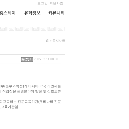
로그인
회원가입
홈스테이
유학정보
커뮤니티
홈 > 공지사항
2005.07.11 00:00
dent)은 일본 정부(문부과학성)가 아시아 각국의 인재들
의 직업전문 관련분야의 발전 및 상호교류
기 중심으로 교육하는 전문교육기관(우리나라 전문
문교육기관임.