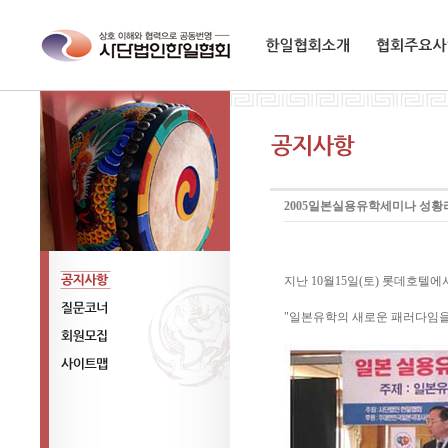
한일협회소개
협회주요사업
2005일본실용유학세미나 성황
지난 10월15일(토) 롯데호텔
공지사항
"일본유학의 새로운 패러다임을
질문코너
회원모집
사이트맵