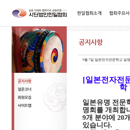
한일협회소개
협회주요사업
9월 7일 일본전자전문학교 설명
[일본전자전
학
공지사항
질문코너
일본유명 전문학
회원모집
명회를 개최합니
사이트맵
9개 분야에 20
있습니다.