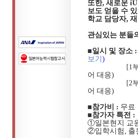
또한, 새로운 
보도 얻을 수 
학교 담당자, 
관심있는 분들의
■일시 및 장소 
보기
)
[1부] 【오전부
어 대응)
[2부
어 대응)
■참가비 :
무료
■참가자 특전 :
①일본현지 교
②입학시험, 출