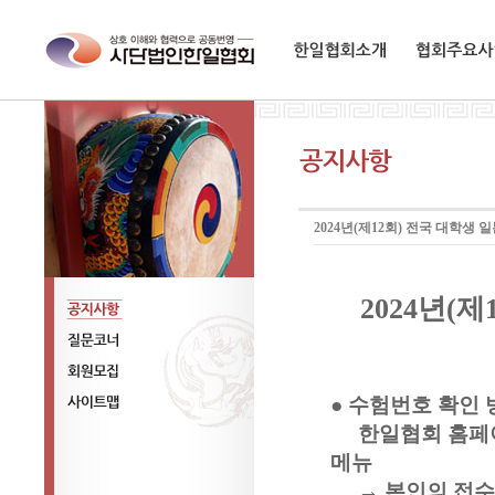
한일협회소개
협회주요사업
2024년(제12회) 전국 대학생
2024
년
(
제
공지사항
질문코너
● 수험번호 확인 
회원모집
한일협회 홈페
사이트맵
메뉴
→ 본인의 접