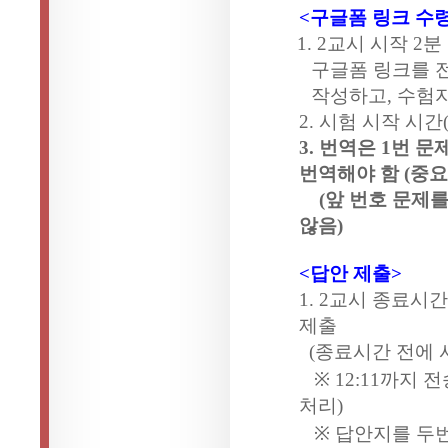
<
구글폼 링크 수
1. 2
교시 시작
2
분
구글폼 링크를 
작성하고
,
수험자
2.
시험 시작 시간
3.
번역은
1
번 문
번역해야 함
(
중요
(
앞 번호 문제를
않음
)
<
답안 제출
>
1. 2
교시 종료시간
제출
(
종료시간 전에 
※
12:11
까지 전
처리
)
※
답안지를 두번