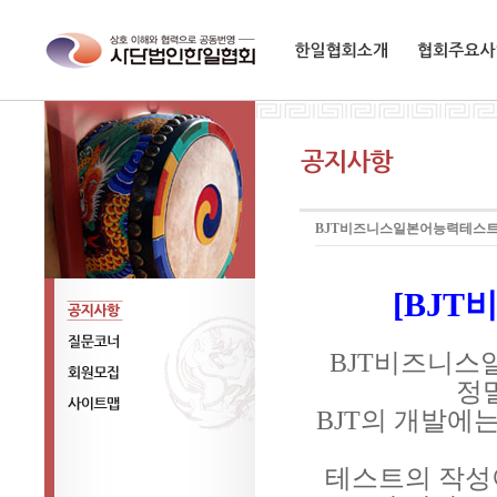
한일협회소개
협회주요사업
BJT비즈니스일본어능력테스트
[BJ
공지사항
BJT비즈니스
질문코너
정
회원모집
BJT의 개발에
사이트맵
테스트의 작성