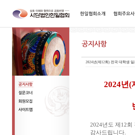
한일협회소개
협회주요사업
2024년(제12회) 전국 대학생
2024
년
(
공지사항
질문코너
회원모집
사이트맵
2024
년도 제
12
회
감사드립니다
.