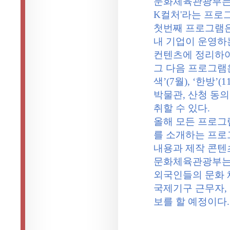
문화체육관광부
K
컬처
'
라는
프로
첫번째
프로그램
내
기업이
운영하
컨텐츠에
정리하
그
다음
프로그램
색
’(7
월
), ‘
한방
’(1
박물관
,
산청
동의
취할
수
있다
.
올해
모든
프로그
를
소개하는
프로
내용과
제작
콘텐
문화체육관광부
외국인들의
문화
국제기구
근무자
,
보를
할
예정이다
.