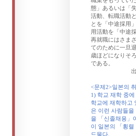
職業をもってい
態」あるいは「
活動、
転
職活動
とを「中途採用
用活動を「中途
再就職にはさま
てのために一旦
歳
ほどになりそ
である。
<
문제
2>
일본의 
1)
학교 재학 중에
학교에 재학하고 
은 이런 사람들을
을 「신졸채용」
이 일본의 「횡렬
드물다
.