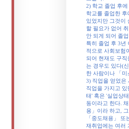
2)
학교 졸업 후에
학교를 졸업한 후
있었지만 그것이 
할 필요가 없어 
안 되게 되어 졸
특히 졸업 후
3
년
적으로 사회보험이
되어 현재도 구직
는 경우도 있다
(
신
한 사람이나 「미
3)
직업을 얻었은 
직업을 가지고 있
태
'
혹은
'
실업상태
동이라고 한다
.
채
용」이라 하고
,
그
「중도채용」 또
재취업에는 여러 