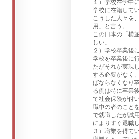
１）
学
校在
学
中
学
校に在籍して
こうした人
々
を
用」と言う。
この日本の「
横
しい。
２）
学
校卒業後
学
校を卒業後に
たがそれが
実
現
する必要がなく
ばならなくなり
る側は特に卒業
て社
会
保
険
が付
職中の者のこと
で就職したが試
によりすぐ退職
３）職業を得て