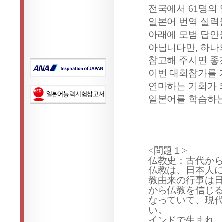
전국에서
61
명의
일본어 번역 실력
아래에 모범 답안
아닙니다만
,
하나
참고해 주시면 
이번 대회참가를 
연마하는 기회가
일본어를 학습하
<
問題１
>
仏教
史：古代か
仏教
は、日本人
教
由
来
の行事は
から
仏教
を信じ
なっていて、現
い。
インドで生まれ