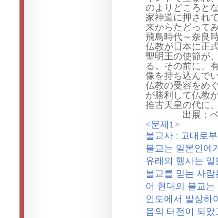
のよりどころと
家神道に押され
来
からたどって
飛鳥時代～奈良
仏教
が日本に正
聖明王の使節が
る。その前に、
像を持ち
込
んで
仏教
の受容をめ
が勝利して
仏教
推古天皇の代に
出展：
<
문제
1>
불교사
:
고대로부
불교는 일본인에게
유래의 행사는 일
불교를 믿는 사람
어 현대의 불교는
인도에서 발상하
음의 터전이 되었