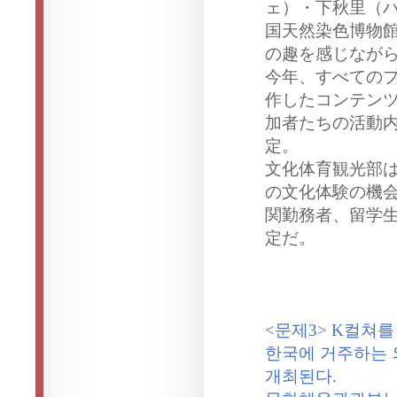
ェ）
・
下秋里（
国
天然染色博物
の趣を感じなが
今年、すべての
作したコンテン
加者たちの活動
定。
文化体育
観
光部
の文化体
験
の機
関
勤務者、留
学
定だ。
<
문제
3> K
컬쳐를
한국에
거주하는
개최된다
.