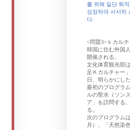
를 위해 일단 퇴
성장하여 서서히 
다
.
<
問題
3>
ｋカルチ
韓
国
に住む外
国
開催される。
文化体育
観
光部
足Ｋカルチャ
ー
日、明らかにし
最初のプログラ
ルの聖水（ソン
ア」を訪問する
る。
次のプログラム
月）、「天然染