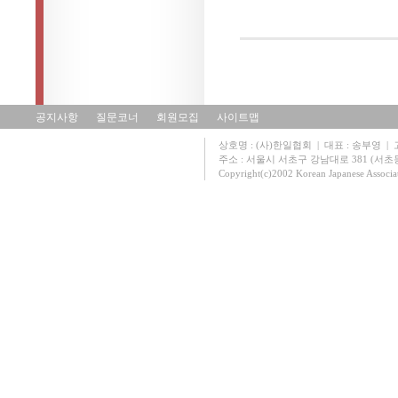
공지사항
질문코너
회원모집
사이트맵
상호명 : (사)한일협회 | 대표 : 송부영 | 고유
주소 : 서울시 서초구 강남대로 381 (서초동 131
Copyright(c)2002 Korean Japanese Associa