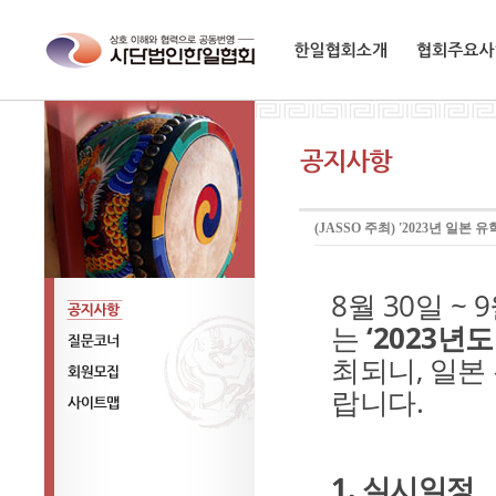
한일협회소개
협회주요사업
(JASSO 주최) '2023년 일본
8
월
30
일
~ 9
는
‘2023
년도
공지사항
최되니
,
일본
질문코너
랍니다
.
회원모집
사이트맵
1.
실시일정