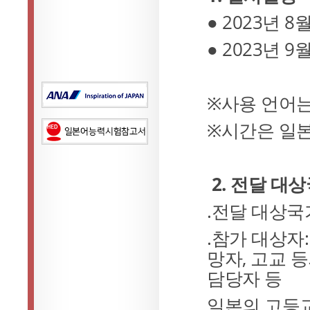
●
2023
년
8
●
2023
년
9
※
사용 언어
※
시간은 일본
2. 전달
대상
.
전달
대상국
.
참가
대상자
망자
,
고교 등
담당자 등
일본의 고등