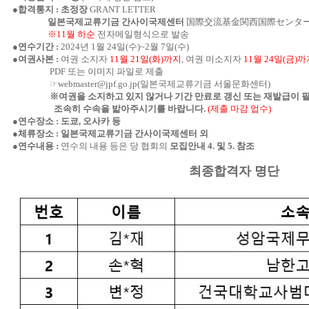
●
합격통지 : 초정장
GRANT LETTER
일본국제교류기금 간사이국제센터
国際交流基金関西国際センタ
※11월 하순
전자메일형식으로 발송
●연수기간 :
2024년 1월 24일(수)~2월 7일(수)
●
여권사본 :
여권 소지자
11월 21일(화)까지
, 여권 미소지자
11월 24일(금)
PDF 또는 이미지 파일로 제출
☞webmaster@jpf.go.jp(일본국제교류기금 서울문화센터)
※여권을 소지하고 있지 않거나 기간 만료로 갱신 또는 재발급이 필
조속히 수속을 밟아주시기를 바랍니다.
(제출 마감 업수)
●연수장소 : 도쿄, 오사카 등
●체류장소 : 일본국제교류기금 간사이국제센터 외
●연수내용 :
연수의 내용 등은 당 협회의
모집안내 4. 및 5. 참조
최종합격자 명단