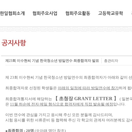
한일협회소개
협회주요사업
협회주요활동
교환유학생
제23회 이수현씨 기념 한국청소년 방일연수 최종합격자 발표
총관리자
제 23회 이수현씨 기념 한국청소년 방일연수의 최종합격자가 아래와 같이 
최종합격자로 선정된 학생들은
아래의 일정에 따라 방일연수에 참가
하게 됩
【 초청장 GRANT LETTER 】
최종합격통지서에 해당하는
( 일본
은
11월 하순에 전자 메일 형식으로 합격자에게 직접 발송될 예정
입니다.
이번 연수에 관심을 가지고 응시해 주신 모든 분들께 감사드리며,
시험 응시를 위한 서류준비 등 협력해 주신 각 학교의 관계자 여러분께도 감
●
최종합격 : 20명
(※아래 명단 참조)