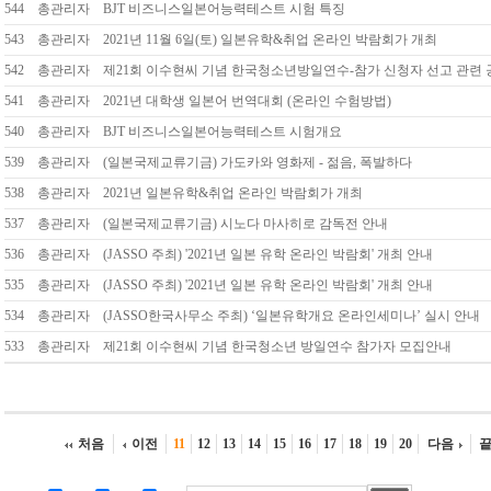
544
총관리자
BJT 비즈니스일본어능력테스트 시험 특징
543
총관리자
2021년 11월 6일(토) 일본유학&취업 온라인 박람회가 개최
542
총관리자
제21회 이수현씨 기념 한국청소년방일연수-참가 신청자 선고 관련 
541
총관리자
2021년 대학생 일본어 번역대회 (온라인 수험방법)
540
총관리자
BJT 비즈니스일본어능력테스트 시험개요
539
총관리자
(일본국제교류기금) 가도카와 영화제 - 젊음, 폭발하다
538
총관리자
2021년 일본유학&취업 온라인 박람회가 개최
537
총관리자
(일본국제교류기금) 시노다 마사히로 감독전 안내
536
총관리자
(JASSO 주최) '2021년 일본 유학 온라인 박람회' 개최 안내
535
총관리자
(JASSO 주최) '2021년 일본 유학 온라인 박람회' 개최 안내
534
총관리자
(JASSO한국사무소 주최) ‘일본유학개요 온라인세미나’ 실시 안내
533
총관리자
제21회 이수현씨 기념 한국청소년 방일연수 참가자 모집안내
처음
이전
11
12
13
14
15
16
17
18
19
20
다음