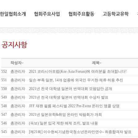
한일협회소개
협회주요사업
협회주요활동
교환유학생
작성자
제목
552
총관리자
2021 코라시아포럼(Kor-Asia Forum)에 여러분을 초대합니다!
551
총관리자
일손 부족 일본, 14개 업종에 외국인 무기한 체류 허용 추진
550
총관리자
2021년 전국 대학생 일본어 번역대회 모범답안 공개
549
총관리자
2021년 전국 대학생 일본어 번역대회 수상자 발표
548
총관리자
JFF 재팬 필름 페스티벌 2022 Pre-Event 온라인 앵콜 상영
547
총관리자
2021년 일본유학&취업 온라인 박람회가 개최
546
총관리자
(속보) 일본 입국 제한 해제 조치, 발표 내용
545
총관리자
[제21회] 이수현씨기념한국청소년온라인연수- 최종합격자 발표