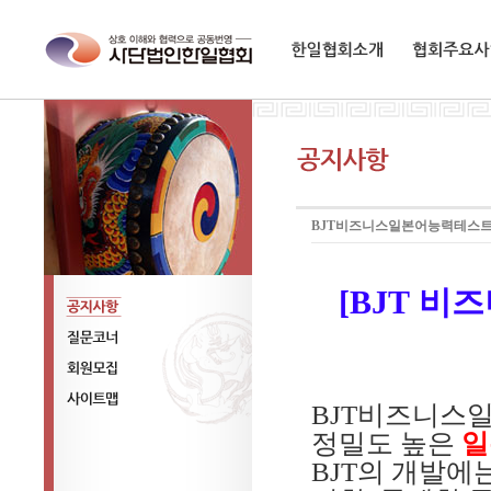
한일협회소개
협회주요사업
BJT비즈니스일본어능력테스트
[BJT
비즈
공지사항
질문코너
회원모집
BJT
비즈니스일
사이트맵
정밀도 높은
일
BJT의 개발에