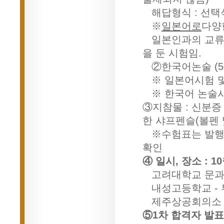
해답형식 : 선택
※
일본어로
다양
일본인과의 교류시
을 둔 시험임.
②한국어논술 (50분)
※ 일본어시험 및
※ 한국어 논술시
③지참물 : 신분증 
한 샤프펜슬(볼펜 
※수험표는 발행
확인
④ 일시, 장소 : 10월
고려대학교 문과대
내성고등학교 - 
제주상공회의소 
⑤1차 합격자 발표 :