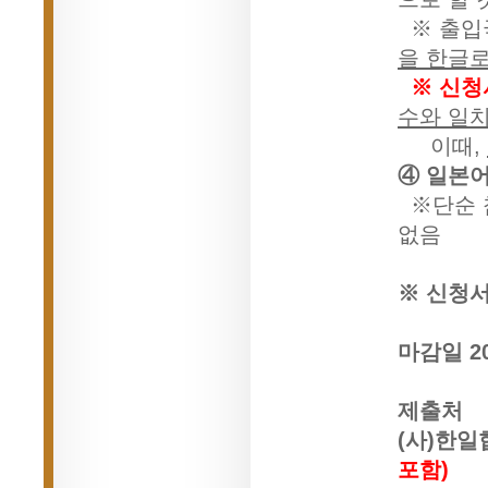
※ 출입
을 한글로
※ 신
수와 일치
이때,
④ 일본어
※단순 
없음
※ 신청서
마감일
2
제출처
(사)한일
포함)