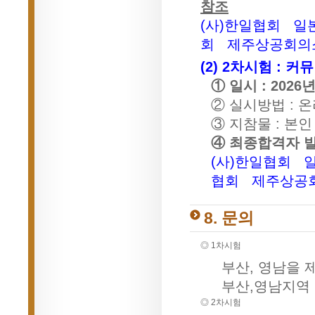
참조
(사)한일협회
일
회
제주상공회의
(2) 2차시험 : 
① 일시 : 2026년
② 실시방법 : 
③ 지참물 : 본
④ 최종합격자 발표
(사)한일협회
협회
제주상공
8. 문의
◎ 1차시험
부산, 영남을 제외
부산,영남지역 →
◎ 2차시험