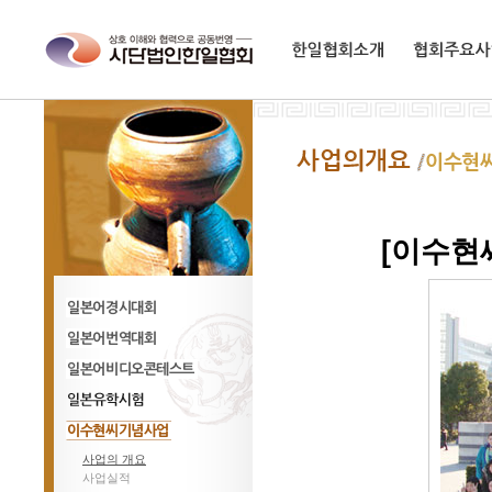
한일협회소개
협회주요사업
[이수현
일어경시대회
일어번역대회
일어비디오콘테스트
일본유학시험
사업의 개요
이수현씨기념사업
사업실적