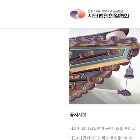
BJT비즈니스일본어능력테스트 특징-2
[안내] 홋카이도대학교 국제홍보미디...