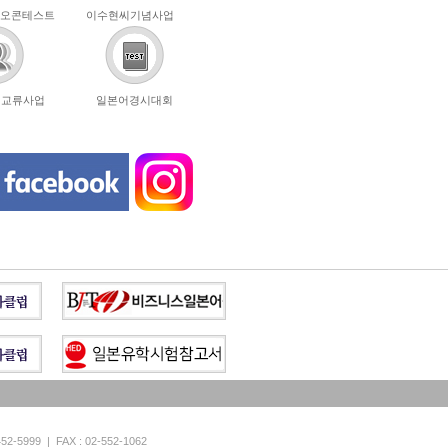
오콘테스트
이수현씨기념사업
년교류사업
일본어경시대회
999 | FAX : 02-552-1062