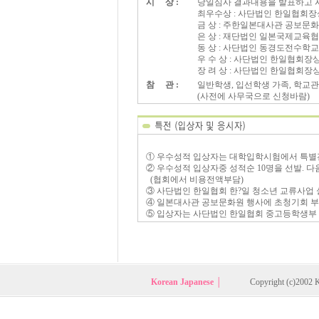
시 상 :
당일심사 결과내용을 발표하고 
최우수상 : 사단법인 한일협회장상
금 상 : 주한일본대사관 공보문화
은 상 : 재단법인 일본국제교육협
동 상 : 사단법인 동경도전수학
우 수 상 : 사단법인 한일협회장상
장 려 상 : 사단법인 한일협회장상
참 관 :
일반학생, 입선학생 가족, 학교
(사전에 사무국으로 신청바람)
① 우수성적 입상자는 대학입학시험에서 특별전
② 우수성적 입상자중 성적순 10명을 선발. 다
(협회에서 비용전액부담)
③ 사단법인 한일협회 한?일 청소년 교류사업
④ 일본대사관 공보문화원 행사에 초청기회 
⑤ 입상자는 사단법인 한일협회 중고등학생부
Korean Japanese │
Copyright (c)2002 K