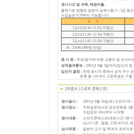
경시시간 및 과목, 배점비율 :
출제기본 방향은 일본어 능력시험 2～3급 중
※입실은 9:20부터 가능합니다.
교 시
1교시(10:30~11:05) 35분간
2교시(11:20~12:30) 70분간
3교시(12:45~13:20) 35분간
계 : 3과목 (400점 만점)
응 시 료 :
무료(참가에 따른 교통비 및 숙식비는
성적결과통보 :
2002년 8월 5일까지(입선자 
입선자 결정 :
전체 응시자 중에서 성적 우수 순
토록 함. (외국어 고등학생은 구별 처리
경시일시 :
2001년 8월 18일(토) 오전10:30～
경시장소 :
주한일본대사관 공보문화원 3층
※입장은 10시부터 시작함
경시내용 :
스피치콘테스트(제한시간 5분기
(심사기준 : 발음, 인토네이션, 
심사위원 :
일본어 교수 및 학계의 권위자로