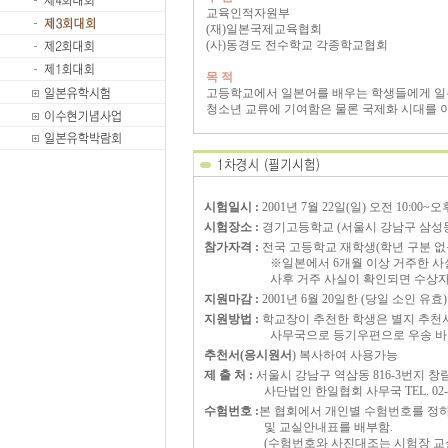
교육인적자원부
(재)일본국제교육협회
(사)동경도 전수학교 각종학교협회
목 적
고등학교에서 일본어를 배우는 학생들에게 일
청소년 교류에 기여함은 물론 국제화 시대를 이
시험일시 :
2001년 7월 22일(일) 오전 10:00~오
시험장소 :
경기고등학교 (서울시 강남구 삼성동 74번
참가자격 :
전국 고등학교 재학생(학년 구분 없
00000000000
※일본에서 6개월 이상 거주한 사
00000000000
사후 거주 사실이 확인되면 수상자
지원마감 :
2001년 6월 20일한 (당일 소인 유효)
지원방법 :
학교장이 추천한 학생은 별지 추천
00000000000
사무국으로 등기우편으로 우송 바람
추천서(응시원서
)
복사하여 사용가능
제 출 처 :
서울시 강남구 역삼동 816-3번지 창
0000000000
사단법인 한일협회 사무국 TEL. 02-34
수험번호 :
본 협회에서 개인별 수험번호를 정
0000000000
및 교실안내표를 배부함.
0000000000
(수험번호와 사진대조는 시험장 교