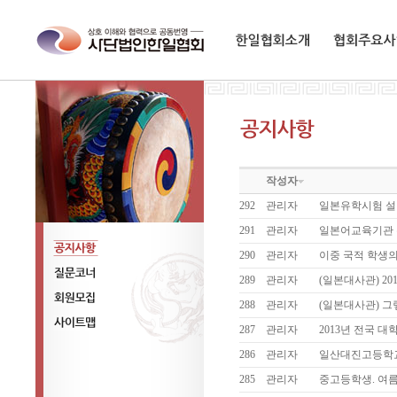
한일협회소개
협회주요사업
작성자
292
관리자
일본유학시험 설
291
관리자
일본어교육기관 
290
관리자
이중 국적 학생
공지사항
289
관리자
(일본대사관) 2
질문코너
288
관리자
(일본대사관) 그
회원모집
287
관리자
2013년 전국 
사이트맵
286
관리자
일산대진고등학교
285
관리자
중고등학생. 여름