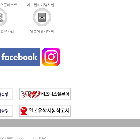
오콘테스트
이수현씨기념사업
년교류사업
일본어경시대회
999 | FAX : 02-552-1062