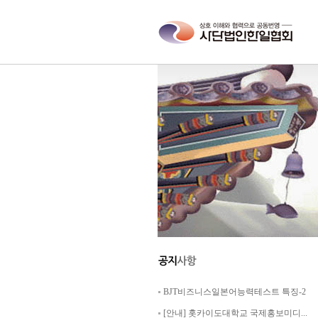
BJT비즈니스일본어능력테스트 특징-2
[안내] 홋카이도대학교 국제홍보미디...