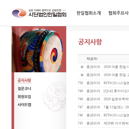
한일협회소개
협회주요사업
작성자
총관리자
2026 여름 한일
총관리자
2026 여름 한일 
750
총관리자
BJT비즈니스일
공지사항
749
총관리자
[안내] 홋카이
질문코너
748
총관리자
2026 일본유학박람
회원모집
747
총관리자
7월 11일(토) -
사이트맵
746
총관리자
BJT비즈니스일
745
총관리자
제26회 이수현