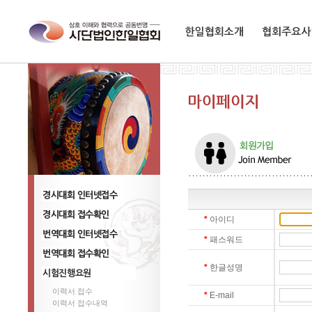
한일협회소개
협회주요사업
경기대회 참가신청
*
아이디
경시대회 신청 ,변경
*
패스워드
번역대회 참가신청
*
한글성명
번역대회 신청 ,변경
이력서 접수
시험진행요원
*
E-mail
이력서 접수내역