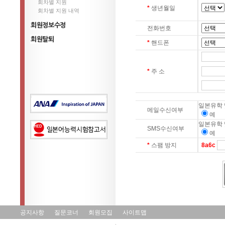
회차별 지원
*
생년월일
회차별 지원 내역
전화번호
정보수정
*
핸드폰
회원탈퇴
*
주 소
일본유학 
메일수신여부
일본유학 
SMS수신여부
*
스팸 방지
8a6c
공지사항
질문코너
회원모집
사이트맵