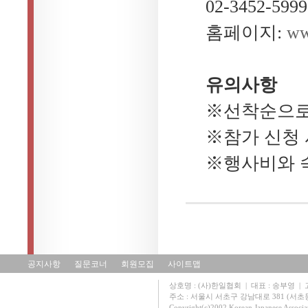
02-3452-5999
홈페이지:
ww
유의사항
※선착순으로
※참가 신청 
※행사비와 
공지사항
질문코너
회원모집
사이트맵
상호명 : (사)한일협회 | 대표 : 송부영 | 고유
주소 : 서울시 서초구 강남대로 381 (서초동 131
Copyright(c)2002 Korean Japanese Associa