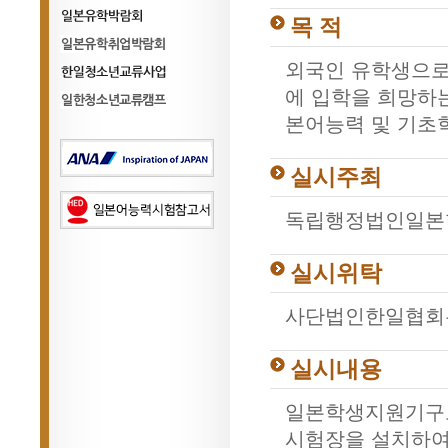
이수현기념사업
목 적
일본유학박람회
외국인 유학생으로
일본유학취업박람회
에 입학을 희망하
한일청소년교류사업
본어능력 및 기초
한일청소년교류사업
실시주최
독립행정법인일본
실시위탁
사단법인한일협회는
실시내용
일본학생지원기구로부
시험장을 설치하여