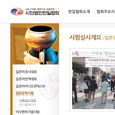
한일협회소개
협회주요사업
일어경시대회
일어번역대회
일어비디오콘테스트
시험실시개요
일본유학시험
공식홈페이지