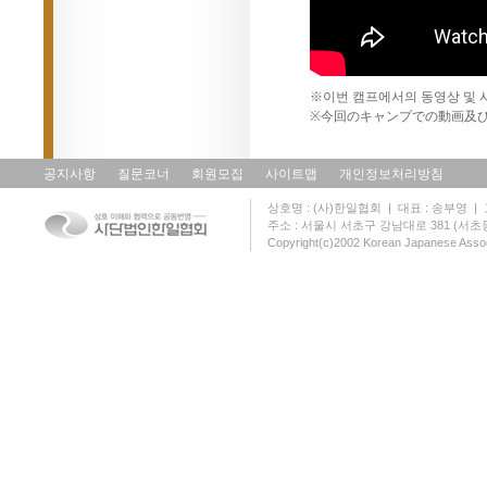
※이번 캠프에서의 동영상 및 
※今回のキャンプでの動画及
공지사항
질문코너
회원모집
사이트맵
개인정보처리방침
상호명 : (사)한일협회 | 대표 : 송부영 | 고유
주소 : 서울시 서초구 강남대로 381 (서초동 131
Copyright(c)2002 Korean Japanese Assoc