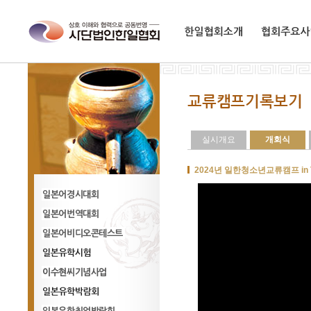
한일협회소개
협회주요사업
실시개요
개회식
2024년 일한청소년교류캠프 in 
일어경시대회
일어번역대회
일어비디오콘테스트
일본유학시험
이수현씨기념사업