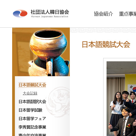
協会紹介
事業内容
大会記録
日本語競試大会
日本語翻訳大会
日本留学試験
日本留学フェア