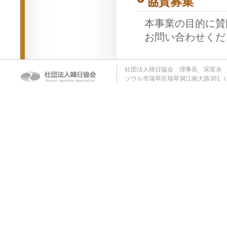
協賛募集
本事業の目的に賛
お問い合わせくだ
社団法人韓日協会 理事長 宋富永 固有
ソウル市瑞草区瑞草洞江南大路381（瑞草洞1319