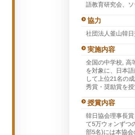
語教育研究会、ソ
協力
社団法人釜山韓日
実施内容
全国の中学校, 
を対象に、日本語
して上位21名の
秀賞・奨励賞を授
授賞内容
韓日協会理事長賞
て5万ウォンずつ
部5名)には本協